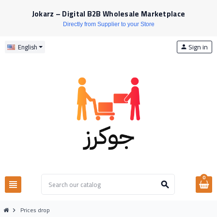
Jokarz – Digital B2B Wholesale Marketplace
Directly from Supplier to your Store
Sign in
English
person
0
view_headline
search
Prices drop
chevron_right