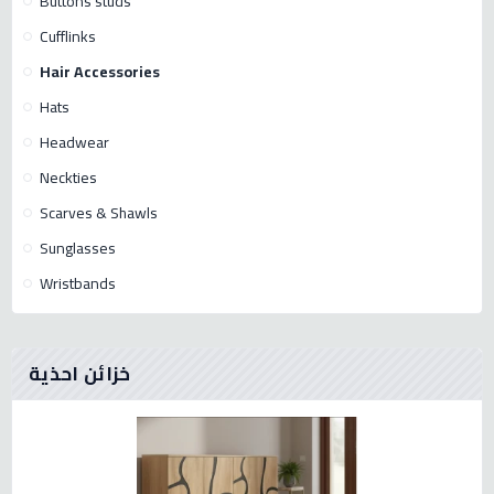
Buttons studs
Cufflinks
Hair Accessories
Hats
Headwear
Neckties
Scarves & Shawls
Sunglasses
Wristbands
خزائن احذية