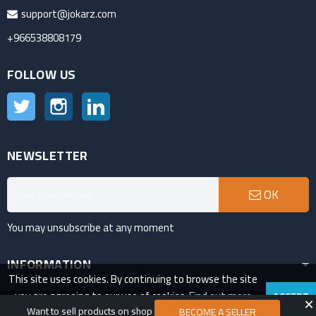
support@jokarz.com
+966538808179
FOLLOW US
Twitter
Instagram
LinkedIn
NEWSLETTER
OK
You may unsubscribe at any moment
INFORMATION
This site uses cookies. By continuing to browse the site
you are agreeing to our use of cookies.
Find out more
ACCEPT
VAT Number:311685742200003
Want to sell products on shop
here
.
BECOME A SELLER