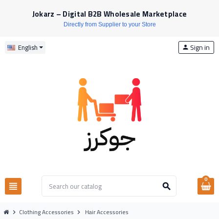
Jokarz – Digital B2B Wholesale Marketplace
Directly from Supplier to your Store
Sign in
English
person
0
view_headline
search
Clothing Accessories
Hair Accessories
chevron_right
chevron_right