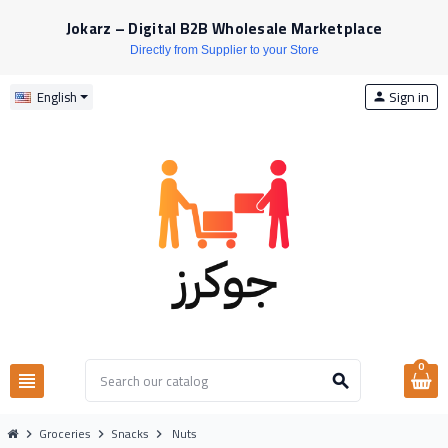
Jokarz – Digital B2B Wholesale Marketplace
Directly from Supplier to your Store
Sign in
English
person
0
view_headline
search
Groceries
Snacks
Nuts
chevron_right
chevron_right
chevron_right