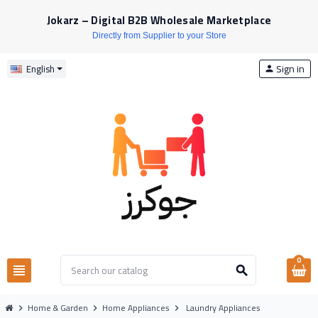
Jokarz – Digital B2B Wholesale Marketplace
Directly from Supplier to your Store
Sign in
English
person
0
view_headline
search
Home & Garden
Home Appliances
Laundry Appliances
chevron_right
chevron_right
chevron_right