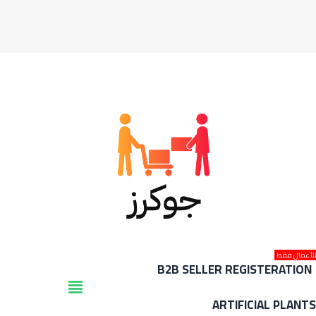
لأعمال فقط
B2B SELLER REGISTERATION
view_headline
ARTIFICIAL PLANT