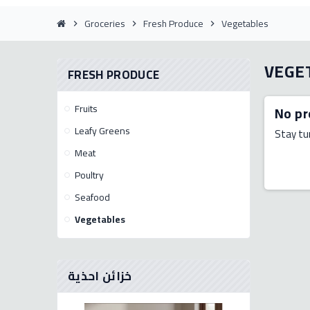
Groceries
Fresh Produce
Vegetables
chevron_right
chevron_right
chevron_right
VEGE
FRESH PRODUCE
Fruits
No pr
Leafy Greens
Stay tu
Meat
Poultry
Seafood
Vegetables
خزائن احذية