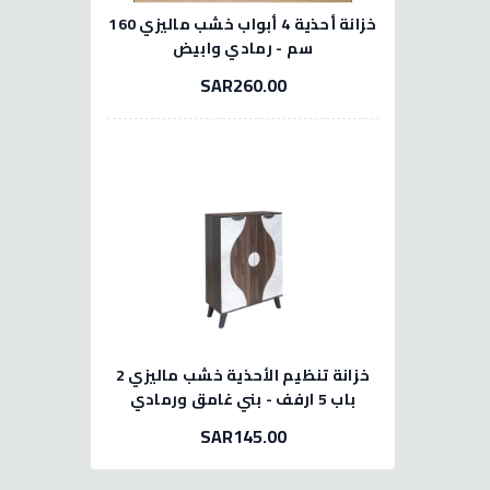
خزانة أحذية 4 أبواب خشب ماليزي 160
سم - رمادي وابيض
SAR260.00
خزانة تنظيم الأحذية خشب ماليزي 2
باب 5 ارفف - بني غامق ورمادي
SAR145.00