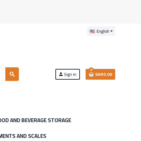
English
0
Sign in
SAR0.00
search
person
OOD AND BEVERAGE STORAGE
MENTS AND SCALES