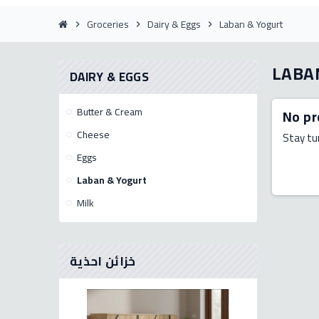
Groceries
Dairy & Eggs
Laban & Yogurt
chevron_right
chevron_right
chevron_right
LABA
DAIRY & EGGS
Butter & Cream
No pr
Cheese
Stay tu
Eggs
Laban & Yogurt
Milk
خزائن احذية