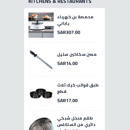
KITCHENS & RESTAURANTS
محمصة بن كهرباء
ياباني
SAR307.00
مسن سكاكين ستيل
SAR14.00
طبق قوالب كيك ثلاث
قطع
SAR17.00
طقم منخل شبكي
دائري من الستانلس