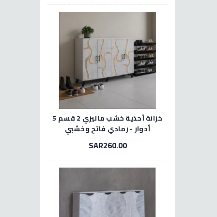
خزانة أحذية خشب ماليزي 2 قسم 5
أدوار - رمادي فاتح وخشبي
SAR260.00