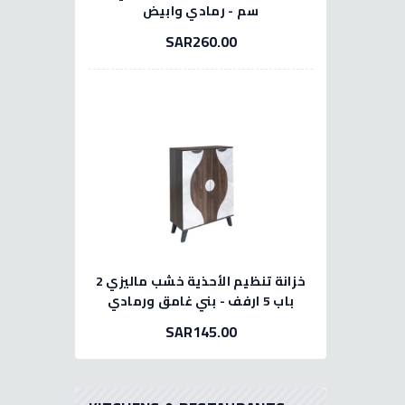
سم - رمادي وابيض
SAR260.00
خزانة تنظيم الأحذية خشب ماليزي 2
باب 5 ارفف - بني غامق ورمادي
SAR145.00