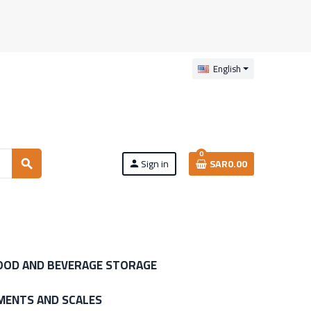
English
0
Sign in
SAR0.00
search
person
OOD AND BEVERAGE STORAGE
MENTS AND SCALES