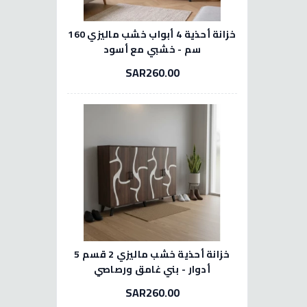
خزانة أحذية 4 أبواب خشب ماليزي 160
سم - خشبي مع أسود
SAR260.00
خزانة أحذية خشب ماليزي 2 قسم 5
أدوار - بني غامق ورصاصي
SAR260.00