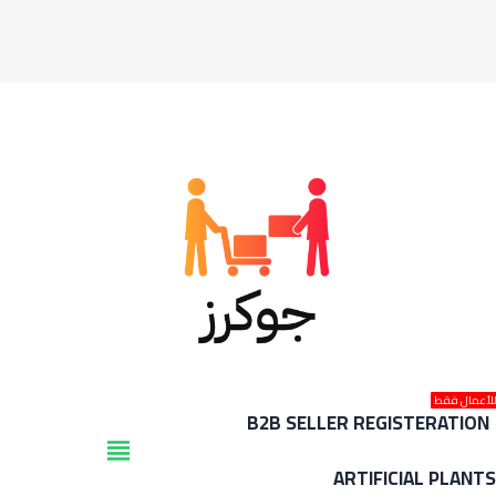
لأعمال فقط
B2B SELLER REGISTERATION
view_headline
ARTIFICIAL PLANT