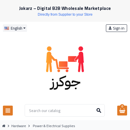
Jokarz – Digital B2B Wholesale Marketplace
Directly from Supplier to your Store
Sign in
English
person
0
view_headline
search
Hardware
Power & Electrical Supplies
chevron_right
chevron_right