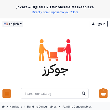
Jokarz – Digital B2B Wholesale Marketplace
Directly from Supplier to your Store
Sign in
English
person
0
view_headline
search
Hardware
Building Consumables
Painting Consumables
chevron_right
chevron_right
chevron_right