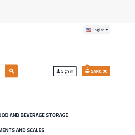
English
0
Sign in
SAR0.00
search
person
OOD AND BEVERAGE STORAGE
MENTS AND SCALES