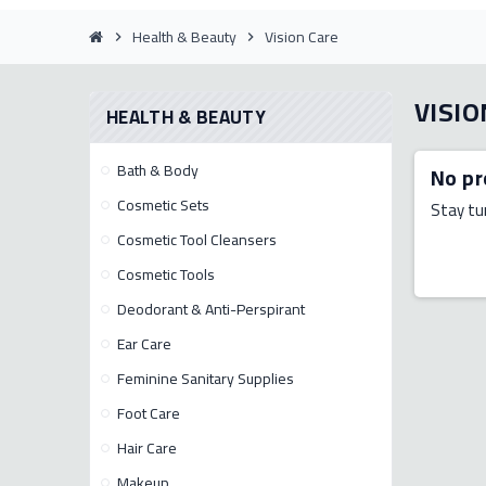
Health & Beauty
Vision Care
chevron_right
chevron_right
VISIO
HEALTH & BEAUTY
Bath & Body
No pr
Cosmetic Sets
Stay tu
Cosmetic Tool Cleansers
Cosmetic Tools
Deodorant & Anti-Perspirant
Ear Care
Feminine Sanitary Supplies
Foot Care
Hair Care
Makeup