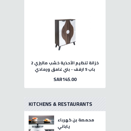
خزانة تنظيم الأحذية خشب ماليزي 2
باب 5 ارفف - بني غامق ورمادي
SAR145.00
KITCHENS & RESTAURANTS
محمصة بن كهرباء
ياباني