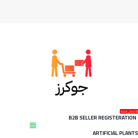
لأعمال فقط
B2B SELLER REGISTERATION
view_headline
ARTIFICIAL PLANT