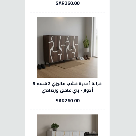
SAR260.00
خزانة أحذية خشب ماليزي 2 قسم 5
أدوار - بني غامق ورصاصي
SAR260.00