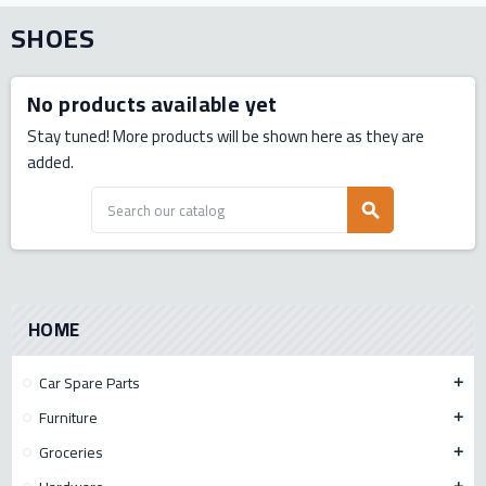
SHOES
No products available yet
Stay tuned! More products will be shown here as they are
added.
search
HOME
Car Spare Parts
add
Furniture
add
Groceries
add