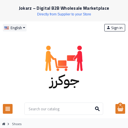
Jokarz – Digital B2B Wholesale Marketplace
Directly from Supplier to your Store
Sign in
English
person
0
view_headline
search
Shoes
chevron_right