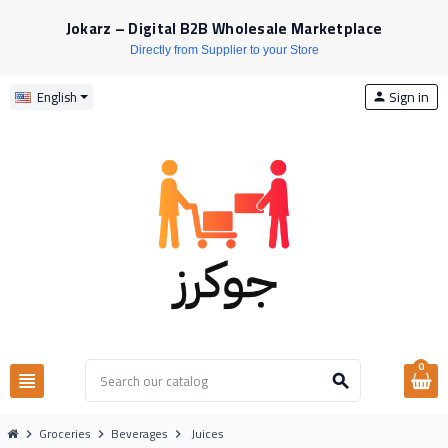
Jokarz – Digital B2B Wholesale Marketplace
Directly from Supplier to your Store
Sign in
English
person
0
view_headline
search
Groceries
Beverages
Juices
chevron_right
chevron_right
chevron_right