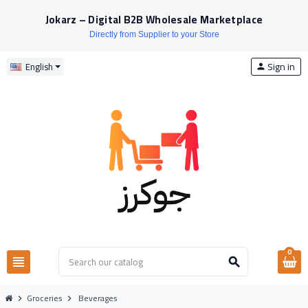
Jokarz – Digital B2B Wholesale Marketplace
Directly from Supplier to your Store
Sign in
English
person
0
view_headline
search
Groceries
Beverages
chevron_right
chevron_right