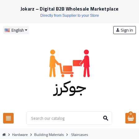
Jokarz – Digital B2B Wholesale Marketplace
Directly from Supplier to your Store
Sign in
English
person
0
view_headline
search
Hardware
Building Materials
Staircases
chevron_right
chevron_right
chevron_right