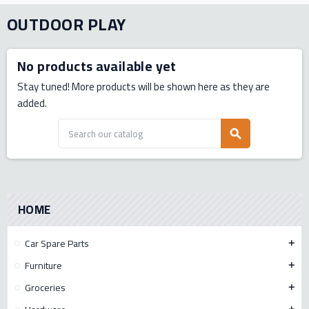
OUTDOOR PLAY
No products available yet
Stay tuned! More products will be shown here as they are
added.
search
HOME
Car Spare Parts
add
Furniture
add
Groceries
add