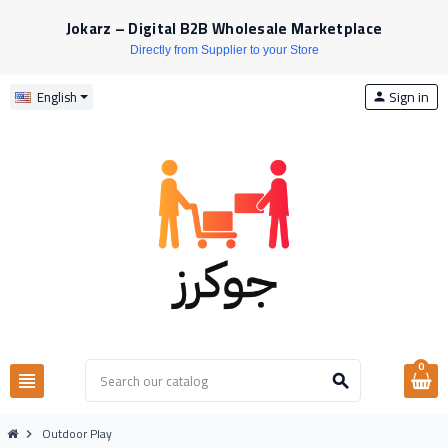
Jokarz – Digital B2B Wholesale Marketplace
Directly from Supplier to your Store
Sign in
English
person
0
view_headline
search
Outdoor Play
chevron_right