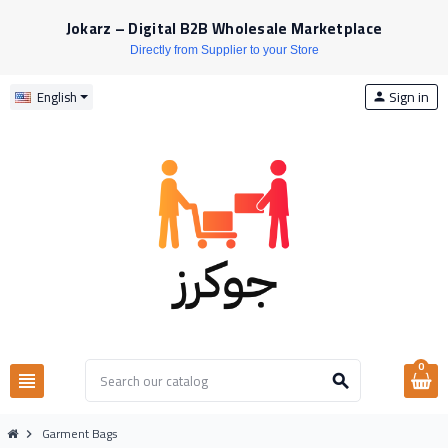
Jokarz – Digital B2B Wholesale Marketplace
Directly from Supplier to your Store
Sign in
English
person
0
view_headline
search
Garment Bags
chevron_right