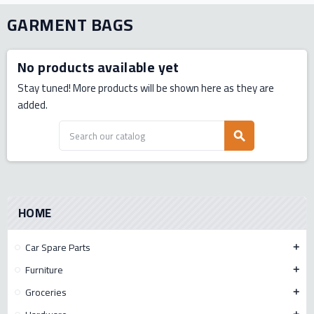
GARMENT BAGS
No products available yet
Stay tuned! More products will be shown here as they are
added.
search
HOME
Car Spare Parts
add
Furniture
add
Groceries
add