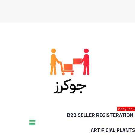
لأعمال فقط
B2B SELLER REGISTERATION
view_headline
ARTIFICIAL PLANT