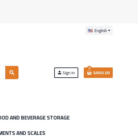
English
0
Sign in
SAR0.00
search
person
OOD AND BEVERAGE STORAGE
MENTS AND SCALES