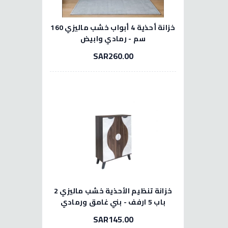
خزانة أحذية 4 أبواب خشب ماليزي 160
سم - رمادي وابيض
SAR260.00
خزانة تنظيم الأحذية خشب ماليزي 2
باب 5 ارفف - بني غامق ورمادي
SAR145.00