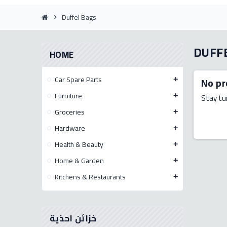
Duffel Bags
chevron_right
DUFF
HOME
Car Spare Parts
No pr
add
Furniture
Stay tu
add
Groceries
add
Hardware
add
Health & Beauty
add
Home & Garden
add
Kitchens & Restaurants
add
خزائن احذية