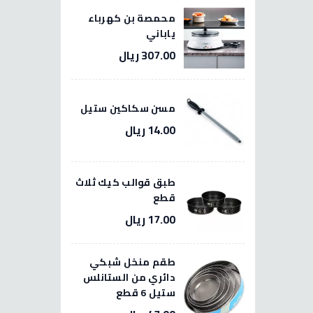
محمصة بن كهرباء
ياباني
307.00 ريال
مسن سكاكين ستيل
14.00 ريال
طبق قوالب كيك ثلاث
قطع
17.00 ريال
طقم منخل شبكي
دائري من الستانلس
ستيل 6 قطع