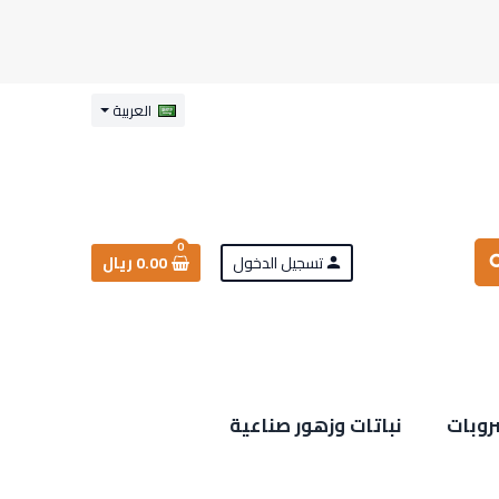
العربية
0
تسجيل الدخول
0.00 ريال
sea
person
روبات
نباتات وزهور صناعية