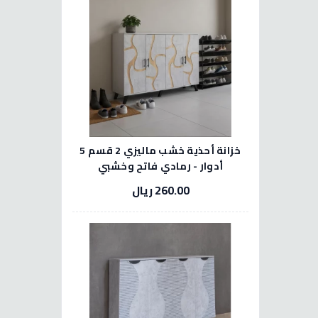
خزانة أحذية خشب ماليزي 2 قسم 5
أدوار - رمادي فاتح وخشبي
260.00 ريال