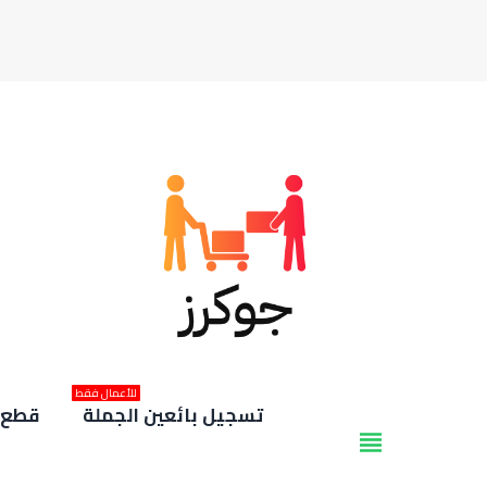
للأعمال فقط
تسجيل بائعين الجملة
قطع غ
view_headline