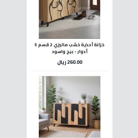
خزانة أحذية خشب ماليزي 2 قسم 5
أدوار - بيج واسود
260.00 ريال