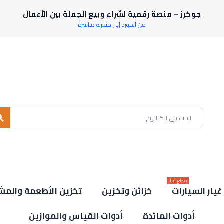
جوكرز – منصة رقمية لشراء وبيع الجملة بين الأعمال
من المورد إلى متجرك مباشرة
rch
قطع غيار
يار السيارات
خزائن وتخزين
تخزين الأطعمة والمش
أدوات المائدة
أدوات القياس والموازين