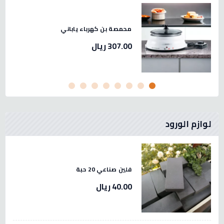
 لحم استيل صيني مقاس 32 -2.3
محمصة بن كهرباء ياباني
307.00 ريال
لوازم الورود
فلين صناعي 20 حبة
40.00 ريال