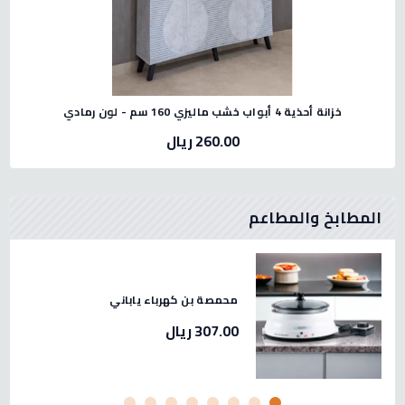
خزانة أحذية 4 أبواب خشب ماليزي 160 سم - لون رمادي
260.00 ريال
المطابخ والمطاعم
 لحم استيل صيني مقاس 32 -2.3
محمصة بن كهرباء ياباني
307.00 ريال