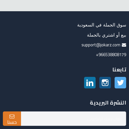
سوق الجملة في السعودية
بيع أو اشتري بالجملة
support@jokarz.com
966538808179+
تابعنا
تويتر
انستغرام
لينكدين
النشرة البريدية
حسنا