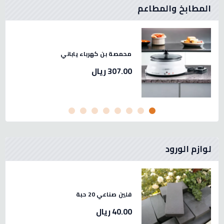
المطابخ والمطاعم
 لحم استيل صيني مقاس 32 -2.3
محمصة بن كهرباء ياباني
307.00 ريال
لوازم الورود
فلين صناعي 20 حبة
40.00 ريال