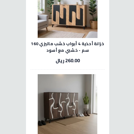
خزانة أحذية 4 أبواب خشب ماليزي 160
سم - خشبي مع أسود
260.00 ريال