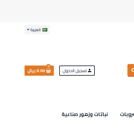
العربية
0
تسجيل الدخول
0.00 ريال
sea
person
روبات
نباتات وزهور صناعية