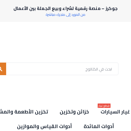
جوكرز – منصة رقمية لشراء وبيع الجملة بين الأعمال
من المورد إلى متجرك مباشرة
rch
قطع غيار
يار السيارات
خزائن وتخزين
تخزين الأطعمة والمش
أدوات المائدة
أدوات القياس والموازين