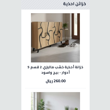
خزائن احذية
خزانة أحذية خشب ماليزي 2 قسم 5
أدوار - بيج واسود
260.00 ريال