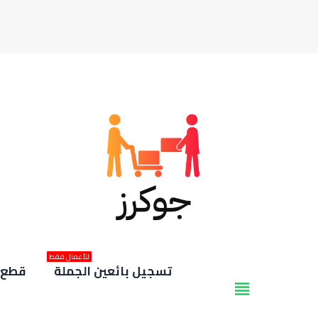
للأعمال فقط
تسجيل بائعين الجملة
قطع غ
view_headline