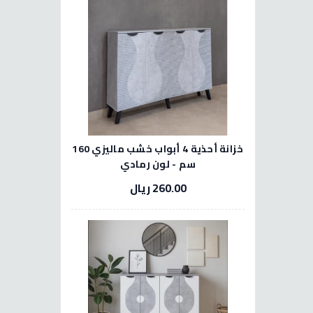
خزانة أحذية 4 أبواب خشب ماليزي 160
سم - لون رمادي
260.00 ريال