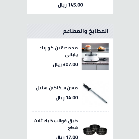
145.00 ريال
المطابخ والمطاعم
محمصة بن كهرباء
ياباني
307.00 ريال
مسن سكاكين ستيل
14.00 ريال
طبق قوالب كيك ثلاث
قطع
17.00 ريال