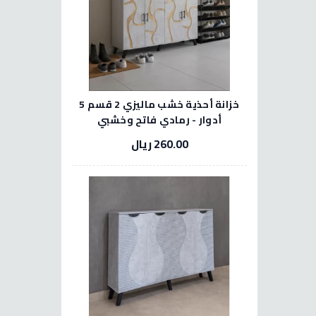
خزانة أحذية خشب ماليزي 2 قسم 5
أدوار - رمادي فاتح وخشبي
260.00 ريال