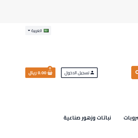
العربية
0
تسجيل الدخول
0.00 ريال
sea
person
روبات
نباتات وزهور صناعية