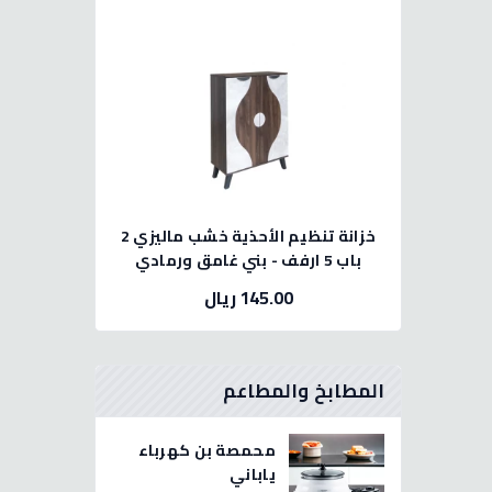
خزانة تنظيم الأحذية خشب ماليزي 2
باب 5 ارفف - بني غامق ورمادي
145.00 ريال
المطابخ والمطاعم
محمصة بن كهرباء
ياباني