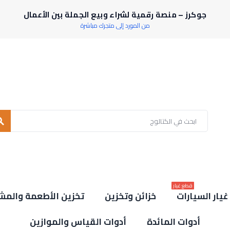
جوكرز – منصة رقمية لشراء وبيع الجملة بين الأعمال
من المورد إلى متجرك مباشرة
rch
قطع غيار
يار السيارات
خزائن وتخزين
تخزين الأطعمة والمش
أدوات المائدة
أدوات القياس والموازين