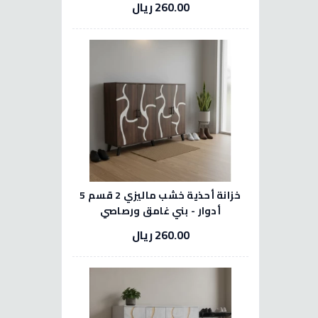
260.00 ريال
خزانة أحذية خشب ماليزي 2 قسم 5
أدوار - بني غامق ورصاصي
260.00 ريال