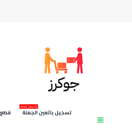
للأعمال فقط
تسجيل بائعين الجملة
قطع غ
view_headline