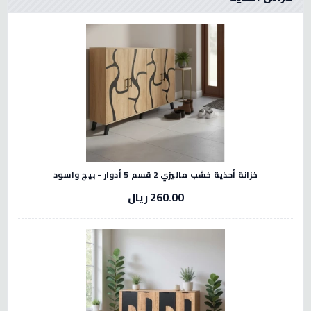
خزانة أحذية خشب ماليزي 2 قسم 5 أدوار - بيج واسود
260.00 ريال