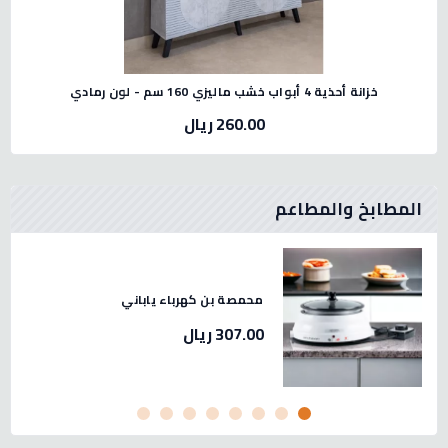
خزانة أحذية 4 أبواب خشب ماليزي 160 سم - لون رمادي
260.00 ريال
المطابخ والمطاعم
 لحم استيل صيني مقاس 32 -2.3
محمصة بن كهرباء ياباني
307.00 ريال