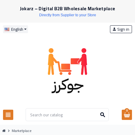
Jokarz – Digital B2B Wholesale Marketplace
Directly from Supplier to your Store
Sign in
English
person
0
view_headline
search
Marketplace
chevron_right