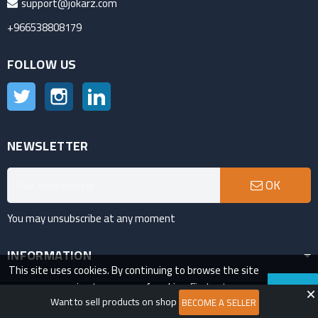
support@jokarz.com
+966538808179
FOLLOW US
Twitter
Instagram
LinkedIn
NEWSLETTER
OK
You may unsubscribe at any moment
INFORMATION
This site uses cookies. By continuing to browse the site
you are agreeing to our use of cookies.
Find out more
ACCEPT
VAT Number:311685742200003
Want to sell products on shop
here
.
BECOME A SELLER