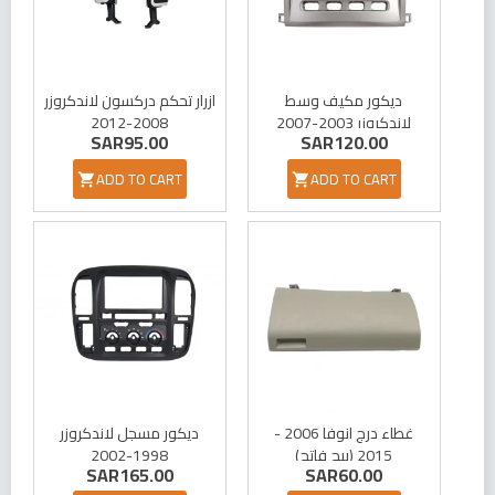
ديكور مكيف وسط
ازرار تحكم دركسون لاندكروزر
2008-2012
لاندكروزر 2003-2007
SAR95.00
SAR120.00
ADD TO CART
ADD TO CART


غطاء درج انوفا 2006 -
ديكور مسجل لاندكروزر
1998-2002
2015 (بيج فاتح)
SAR165.00
SAR60.00