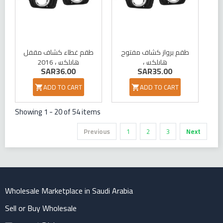
طقم برواز كشاف مفتوح
طقم غطاء كشاف مقفل
هايلكس
هايلكس 2016
SAR36.00
SAR35.00
2016700160015
ADD TO CART
ADD TO CART


Showing 1 - 20 of 54 items
Previous
1
2
3
Next
Wholesale Marketplace in Saudi Arabia
Sell or Buy Wholesale