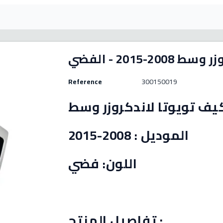
201 - الفضي
Reference
300150019
يف تويوتا لاندكروزر وسط
الموديل : 2008-2015
اللون: فضي
تفاصيل المنتج :