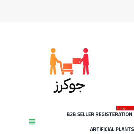
لأعمال فقط
B2B SELLER REGISTERATION
view_headline
ARTIFICIAL PLANT