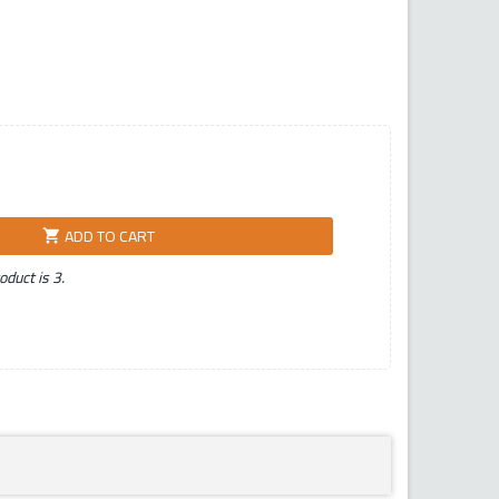
ADD TO CART
shopping_cart
duct is 3.