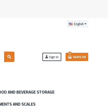
English
0
Sign in
SAR0.00
search
person
OOD AND BEVERAGE STORAGE
MENTS AND SCALES