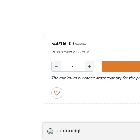
SAR140.00
Tax excluded
Delivered within 1-2 days
remove
add
The minimum purchase order quantity for the pro
favorite_border
اوتوموتيف