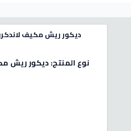
ديكور ريش مكيف لاندكروزر وسط 2008-5
نوع المنتج: ديكور ريش مك