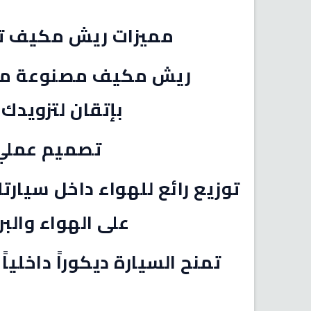
مميزات ريش مكيف تويوتا لا
ريش مكيف مصنوعة من 
بإتقان لتزويدك
تصميم عملي 
توزيع رائع للهواء داخل سيا
على الهواء والب
تمنح السيارة ديكوراً داخليا