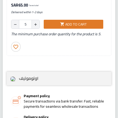
SAR65.00
Tax excluded
Delivered within 1-2 days
ADD TO CART
shopping_cart
remove
add
The minimum purchase order quantity for the product is 5.
favorite_border
اوتوموتيف
Payment policy
Secure transactions via bank transfer: Fast, reliable
payments for seamless wholesale transactions
Delivery policy