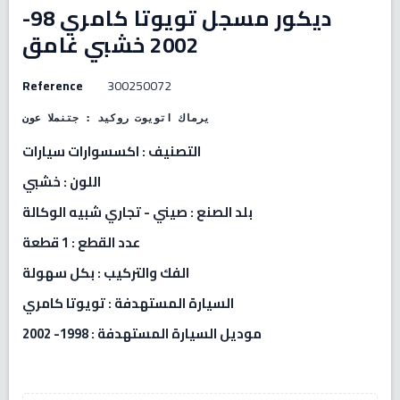
ديكور مسجل تويوتا كامري 98-
2002 خشبي غامق
Reference
300250072
نوع المنتج : ديكور تويوتا كامري
التصنيف : اكسسوارات سيارات
اللون : خشبي
بلد الصنع : صيني - تجاري شبيه الوكالة
عدد القطع : 1 قطعة
الفك والتركيب : بكل سهولة
السيارة المستهدفة : تويوتا كامري
موديل السيارة المستهدفة : 1998- 2002