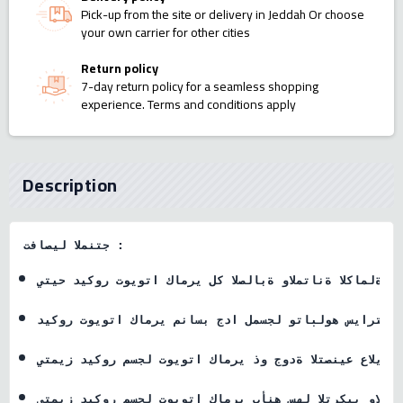
Pick-up from the site or delivery in Jeddah Or choose
your own carrier for other cities
Return policy
7-day return policy for a seamless shopping
experience. Terms and conditions apply
Description
تفاصيل المنتج :
ابة والمتانة الكاملة التي تحتاجها في اكسسوارات سيارتك
ديكور تويوتا كامري مناسب جدا لمسجل وتابلوه سيارتك
جل تويوتا كامري ذو جودة التصنيع عالية وفي غاية الروعة
يتميز ديكور مسجل تويوتا كامري بأنه سهل التركيب والفك