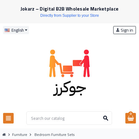
Jokarz – Digital B2B Wholesale Marketplace
Directly from Supplier to your Store
Sign in
English
person
0
view_headline
search
Furniture
Bedroom Furniture Sets
chevron_right
chevron_right