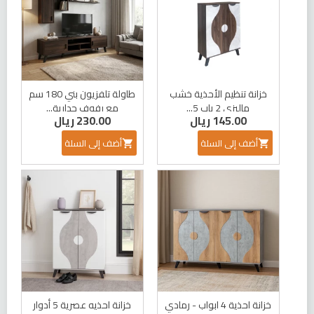
خزانة تنظيم الأحذية خشب
طاولة تلفزيون بني 180 سم
ماليزي 2 باب 5...
مع رفوف جدارية...
145.00 ريال
230.00 ريال
أضف إلى السلة
أضف إلى السلة


خزانة احذية 4 ابواب - رمادي
خزانة احذيه عصرية 5 أدوار