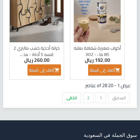
أكواب صغيرة شفافة بعلبة
خزانة أحذية خشب ماليزي 2
85 مل - 3OZ
قسم 5 أدوار - بيج...
192.00 ريال
260.00 ريال
أضف إلى السلة
أضف إلى السلة


عرض 1 - 20 of 28 عناصر
السابق
1
2
التالى
سوق الجملة في السعودية