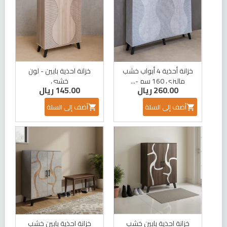
خزانة أحذية 4 أبواب خشب
خزانة احذية بابين - لون
ماليزي 160 سم -...
خشبي
260.00 ريال
145.00 ريال
أضف إلى السلة
أضف إلى السلة


خزانة احذية بابين خشب
خزانة احذية بابين خشب