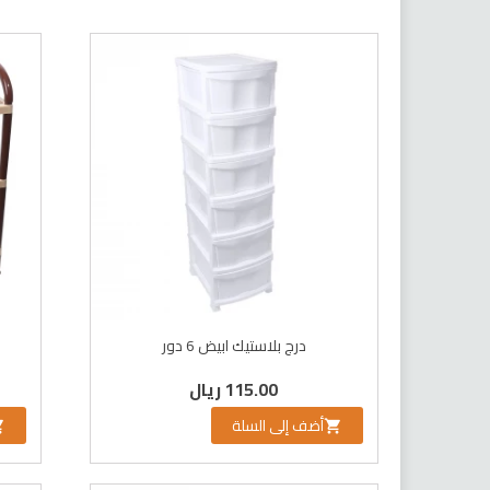
درج بلاستيك ابيض 6 دور
115.00 ريال
أضف إلى السلة

