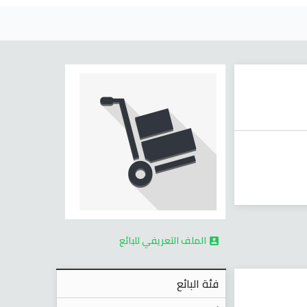
الملف التعريفي للبائع

فئة البائع