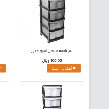
درج بلاستيك فضي اسود 5 دور
100.00 ريال
أضف إلى السلة

