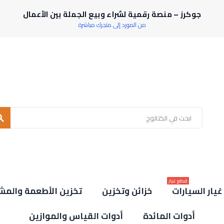
جوكرز – منصة رقمية لشراء وبيع الجملة بين الأعمال
من المورد إلى متجرك مباشرة
rch
قطع غيار
يار السيارات
خزائن وتخزين
تخزين الأطعمة والمش
أدوات المائدة
أدوات القياس والموازين