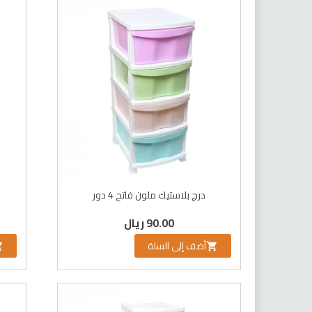
درج بلاستيك ملون فاتح 4 دور
90.00 ريال
أضف إلى السلة

