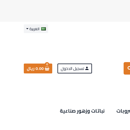
العربية
0
تسجيل الدخول
0.00 ريال
sea
person
روبات
نباتات وزهور صناعية