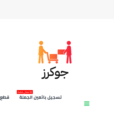
للأعمال فقط
تسجيل بائعين الجملة
قطع غ
view_headline