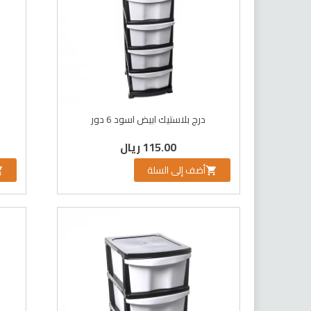
درج بلاستيك ابيض اسود 6 دور
115.00 ريال
أضف إلى السلة

