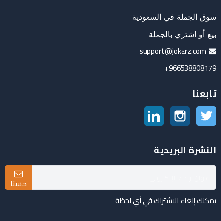
سوق الجملة في السعودية
بيع أو اشتري بالجملة
support@jokarz.com
966538808179+
تابعنا
تويتر
انستغرام
لينكدين
النشرة البريدية
حسنا
يمكنك إلغاء الاشتراك في أي لحظة