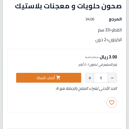
صحون حلويات و معجنات بلاستيك
المرجع
3406
القطر=33 سم
الكرتون=2 درزن
3.00 ريال
غير شامل للضريبة
يتم التسليم في غضون 1-2 أيام
أضف للسلة
shopping_cart
add
remove
الحد الأدنى لشراء المنتج بالجملة هو 6.
favorite_border