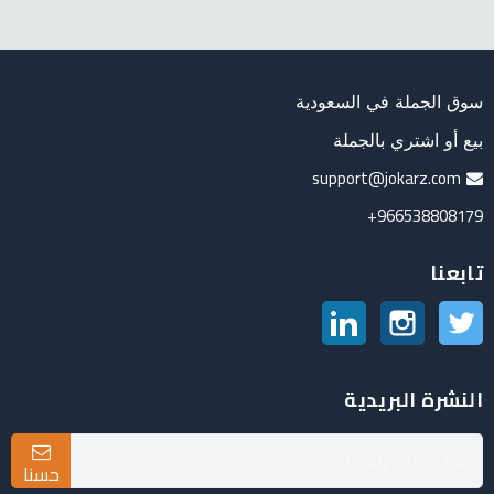
سوق الجملة في السعودية
بيع أو اشتري بالجملة
support@jokarz.com
966538808179+
تابعنا
تويتر
انستغرام
لينكدين
النشرة البريدية
حسنا