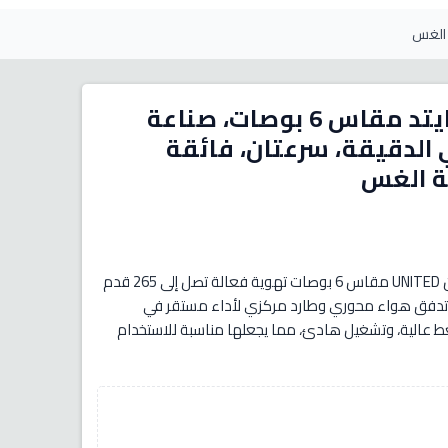
مروحة تهوية داخلية من يونايتد مقاس 6 بوصات، صناعة
كعب في الدقيقة، سرعتان، فائقة
ة الغس
توفر مروحة التهوية المدمجة ذات التدفق المختلط من UNITED مقاس 6 بوصات تهوية فعالة تصل إلى 265 قدم
ي الساعة) مع تدفق هواء محوري وطارد مركزي لأداء مستقر في
ضغط عالية، وتشغيل هادئ، مما يجعلها مناسبة للاستخدام