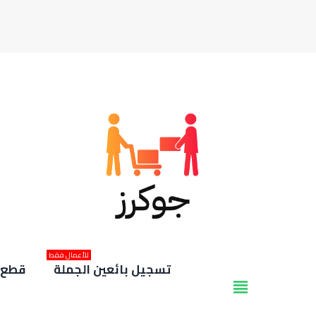
للأعمال فقط
تسجيل بائعين الجملة
قطع غ
view_headline