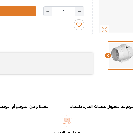
add
remove
favorite_border
zoom_out_map
chevron_left
وثوقة لتسهيل عمليات التجارة بالجملة
الاستلام من الموقع أو التوصيل
سياسة الإرجاع