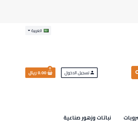
العربية
0
تسجيل الدخول
0.00 ريال
sea
person
روبات
نباتات وزهور صناعية