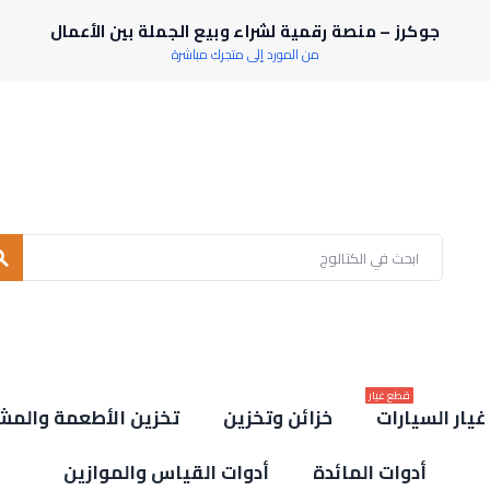
جوكرز – منصة رقمية لشراء وبيع الجملة بين الأعمال
من المورد إلى متجرك مباشرة
rch
قطع غيار
يار السيارات
خزائن وتخزين
تخزين الأطعمة والمش
أدوات المائدة
أدوات القياس والموازين