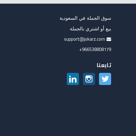
سوق الجملة في السعودية
بيع أو اشتري بالجملة
support@jokarz.com
966538808179+
تابعنا
تويتر
انستغرام
لينكدين