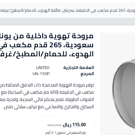
سعودية، 265 قدم م
الهدوء، للحمام/المطبخ/غرف
العلامة التجارية
UNITED
المرجع
UN-150P
مكعب في الدقيقة (450 متر مكعب ف
القنوات الطويلة. تتميز بتحكم ثنائي السرعة، وقدرة 
السكني والتجاري والصناعي مع تركيب سلكي متين.
115.00 ريال
غير شامل للضريبة
يتم التسليم في غضون 1-2 أيام