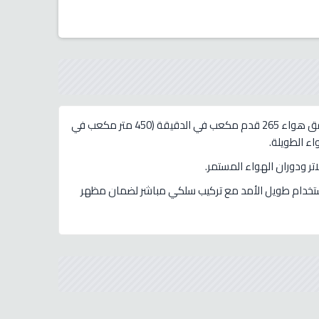
مروحة UNITED المدمجة ذات التدفق المختلط مقاس 6 بوصات (150 مم) توفر تهوية قوية وفعالة بتصميم صغير الحجم، حيث تصل إلى تدفق هواء 265 قدم مكعب في الدقيقة (450 متر مكعب في
ء الطويلة.
تر ودوران الهواء المستمر.
لاستخدام طويل الأمد مع تركيب سلكي مباشر لضمان مظهر