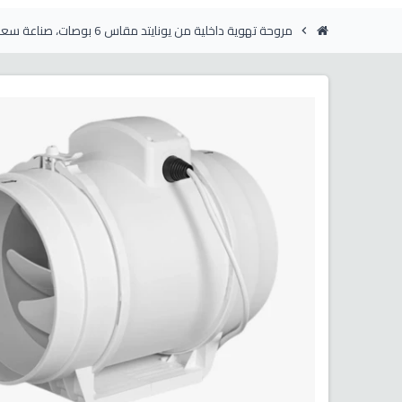
مروحة تهوية داخلية من يونايتد مقاس 6 بوصات، صناعة سعودية، 265 قدم مكعب في الدقيقة، سرعتان، فائقة الهدوء، للحمام/المطبخ/غرفة الغس
chevron_right