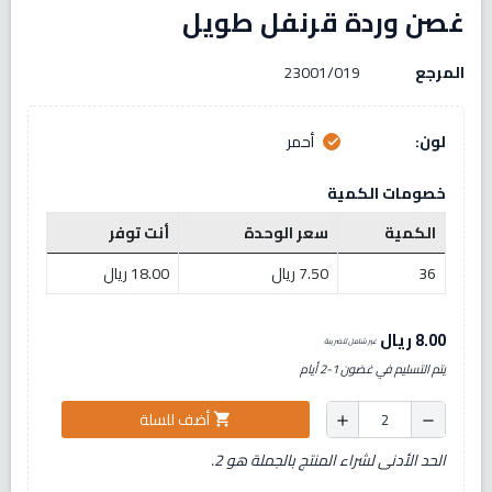
غصن وردة قرنفل طويل
المرجع
23001/019
لون:
أحمر
check
خصومات الكمية
الكمية
سعر الوحدة
أنت توفر
36
7.50 ريال
18.00 ريال
8.00 ريال
غير شامل للضريبة
يتم التسليم في غضون 1-2 أيام
أضف للسلة
shopping_cart
add
remove
الحد الأدنى لشراء المنتج بالجملة هو 2.