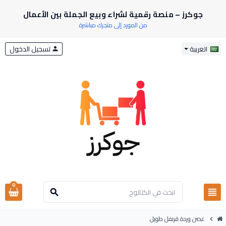
جوكرز – منصة رقمية لشراء وبيع الجملة بين الأعمال
من المورد إلى متجرك مباشرة
تسجيل الدخول
العربية
person
0
view_headline
search
غصن وردة قرنفل طويل
chevron_right