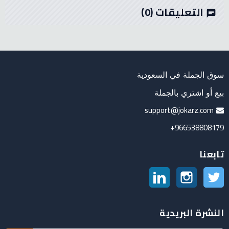
التعليقات
(0)
chat
سوق الجملة في السعودية
بيع أو اشتري بالجملة
support@jokarz.com
966538808179+
تابعنا
تويتر
انستغرام
لينكدين
النشرة البريدية