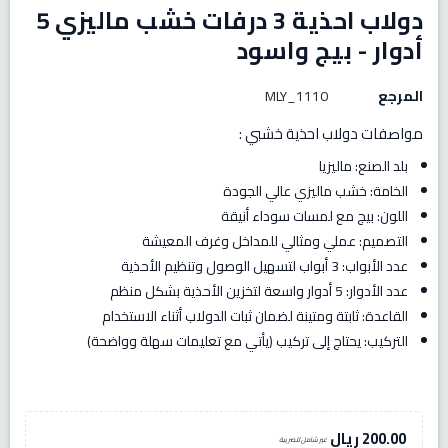
دولاب احذية 3 درفات خشب ماليزي 5
أدوار - بيج واسود
المرجع
MLY_1110
مواصفات دولاب احذية خشبي :
بلد الصنع: ماليزيا
الخامة: خشب ماليزي عالي الجودة
اللون: بيج مع لمسات سوداء أنيقة
التصميم: عملي ومثالي للمداخل وغرف المعيشة
عدد الأبواب: 3 أبواب لتسهيل الوصول وتنظيم الأحذية
عدد الأدوار: 5 أدوار واسعة لتخزين الأحذية بشكل منظم
القاعدة: ثابتة ومتينة لضمان ثبات الدولاب أثناء الاستخدام
التركيب: يحتاج إلى تركيب (يأتي مع تعليمات سهلة وواضحة)
200.00 ريال
غير شامل للضريبة