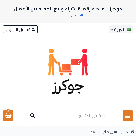
جوكرز – منصة رقمية لشراء وبيع الجملة بين الأعمال
من المورد إلى متجرك مباشرة
تسجيل الدخول
العربية
person
0
view_headline
search
براد استيل 3 لتر | شد 36 حبه
chevron_right