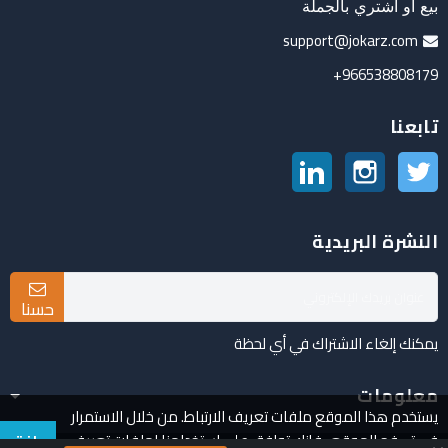
بيع أو اشتري بالجملة
support@jokarz.com
966538808179+
تابعنا
تويتر
انستغرام
لينكدين
النشرة البريدية
حسنا
يمكنك إلغاء الاشتراك في أي لحظة
معلومات
يستخدم هذا الموقع ملفات تعريف الارتباط. من خلال الاستمرار
في تصفح الموقع ، فإنك توافق على استخدامنا لملفات تعريف
وافق