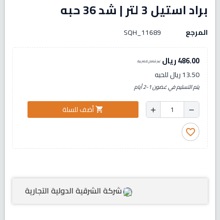
براد استيل 3 لتر | شد 36 حبه
المرجع
SQH_11689
486.00 ريال
غير شامل للضريبة
13.50 ريال للحبه
يتم التسليم في غضون 1-2 أيام
أضف للسلة
shopping_cart
add
remove
favorite_border
شركة الشرقية الدولية التجارية