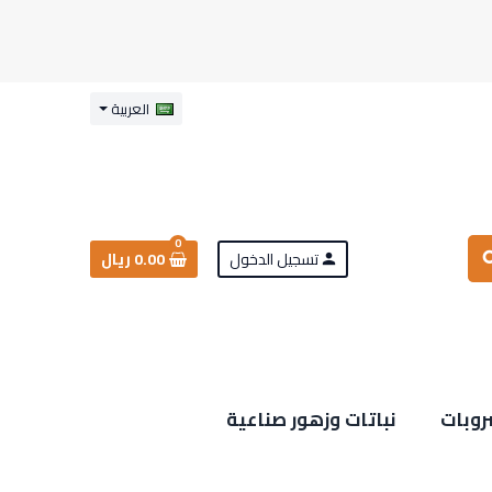
العربية
0
تسجيل الدخول
0.00 ريال
sea
person
روبات
نباتات وزهور صناعية