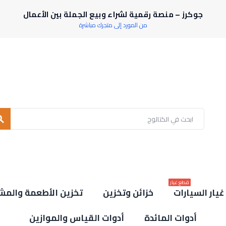
جوكرز – منصة رقمية لشراء وبيع الجملة بين الأعمال
من المورد إلى متجرك مباشرة
rch
قطع غيار
يار السيارات
خزائن وتخزين
تخزين الأطعمة والمش
أدوات المائدة
أدوات القياس والموازين