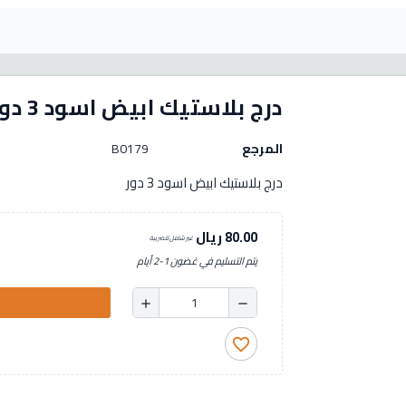
درج بلاستيك ابيض اسود 3 دور
المرجع
B0179
درج بلاستيك ابيض اسود 3 دور
80.00 ريال
غير شامل للضريبة
يتم التسليم في غضون 1-2 أيام
add
remove
favorite_border