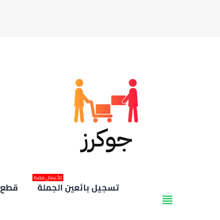
للأعمال فقط
تسجيل بائعين الجملة
قطع غ
view_headline