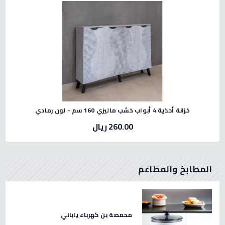
خزانة أحذية 4 أبواب خشب ماليزي 160 سم - لون رمادي
260.00 ريال
المطابخ والمطاعم
 لحم استيل صيني مقاس 32 -2.3
محمصة بن كهرباء ياباني