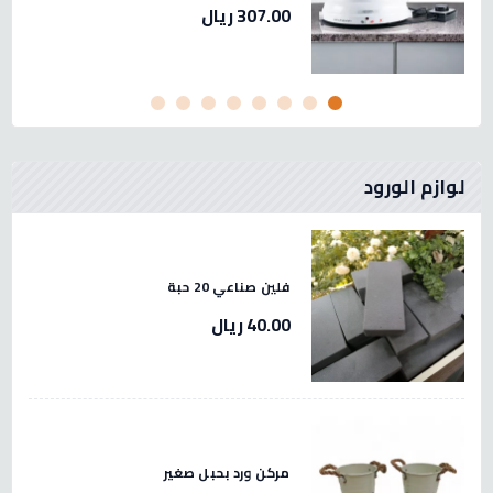
307.00 ريال
لوازم الورود
فلين صناعي 20 حبة
40.00 ريال
مركن ورد بحبل صغير