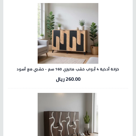
خزانة أحذية 4 أبواب خشب ماليزي 160 سم - خشبي مع أسود
260.00 ريال