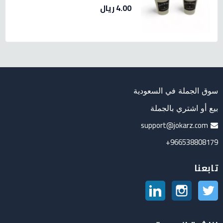
4.00 ريال
سوق الجملة في السعودية
بيع أو اشتري بالجملة
support@jokarz.com
966538808179+
تابعنا
تويتر
انستغرام
لينكدين