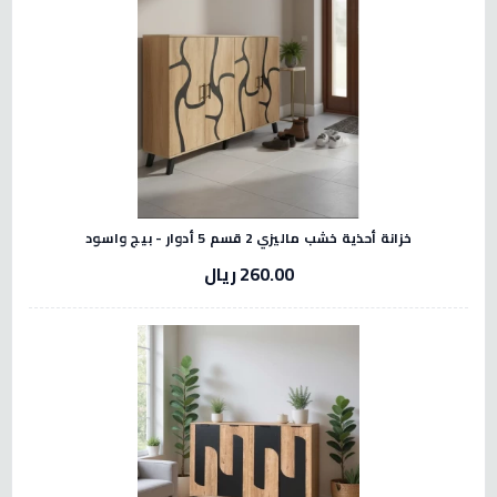
خزانة أحذية خشب ماليزي 2 قسم 5 أدوار - بيج واسود
260.00 ريال