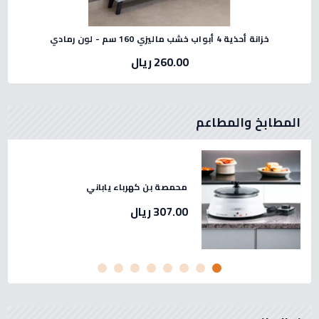
خزانة أحذية 4 أبواب خشب ماليزي 160 سم - لون رمادي
260.00 ريال
المطابخ والمطاعم
 لحم استيل صيني مقاس 32 -2.3
محمصة بن كهرباء ياباني
307.00 ريال