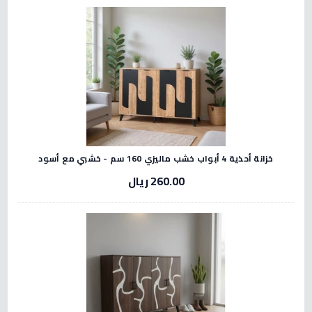
خزانة أحذية 4 أبواب خشب ماليزي 160 سم - خشبي مع أسود
260.00 ريال