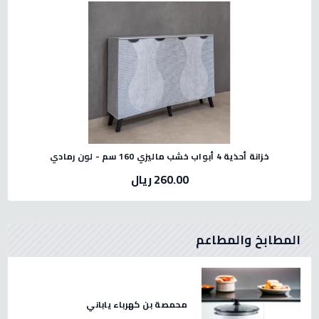
خزانة أحذية 4 أبواب خشب ماليزي 160 سم - لون رمادي
260.00 ريال
المطابخ والمطاعم
 لحم استيل صيني مقاس 32 -2.3
محمصة بن كهرباء ياباني