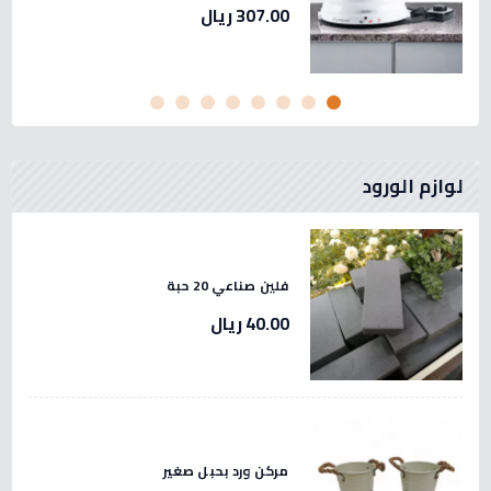
307.00 ريال
لوازم الورود
فلين صناعي 20 حبة
40.00 ريال
مركن ورد بحبل صغير