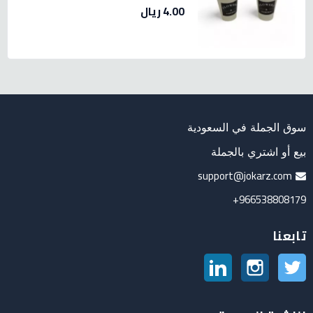
4.00 ريال
سوق الجملة في السعودية
بيع أو اشتري بالجملة
support@jokarz.com
966538808179+
تابعنا
تويتر
انستغرام
لينكدين