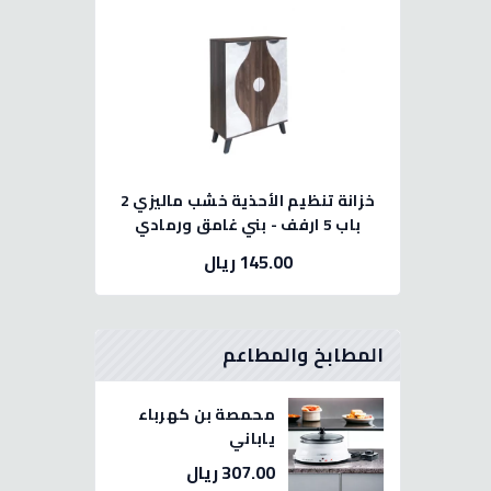
خزانة تنظيم الأحذية خشب ماليزي 2
باب 5 ارفف - بني غامق ورمادي
145.00 ريال
المطابخ والمطاعم
محمصة بن كهرباء
ياباني
307.00 ريال