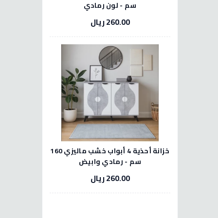
سم - لون رمادي
260.00 ريال
خزانة أحذية 4 أبواب خشب ماليزي 160
سم - رمادي وابيض
260.00 ريال