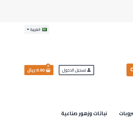
العربية
0
تسجيل الدخول
0.00 ريال
sea
person
روبات
نباتات وزهور صناعية