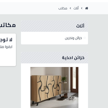
أثاث
مكاتب
chevron_right
chevron_right
مكاتب
أثاث
خزائن وتخزين
لا توج
ابقوا متا
خزائن احذية