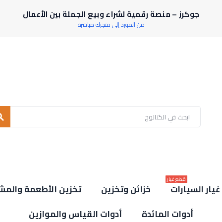
جوكرز – منصة رقمية لشراء وبيع الجملة بين الأعمال
من المورد إلى متجرك مباشرة
rch
قطع غيار
يار السيارات
خزائن وتخزين
تخزين الأطعمة والمش
أدوات المائدة
أدوات القياس والموازين