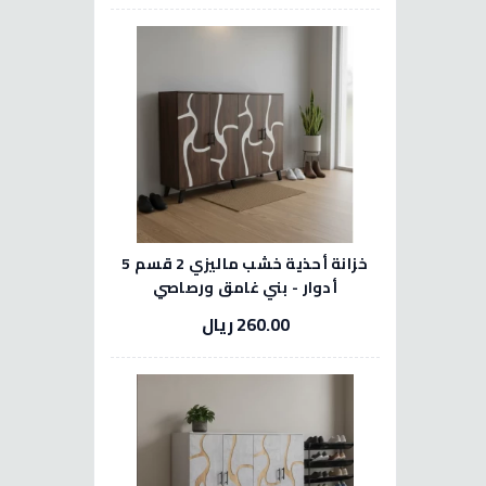
خزانة أحذية خشب ماليزي 2 قسم 5
أدوار - بني غامق ورصاصي
260.00 ريال