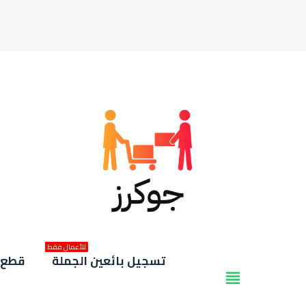
للأعمال فقط
تسجيل بائعين الجملة
قطع غ
view_headline