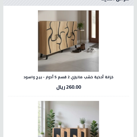
خزانة أحذية خشب ماليزي 2 قسم 5 أدوار - بيج واسود
260.00 ريال