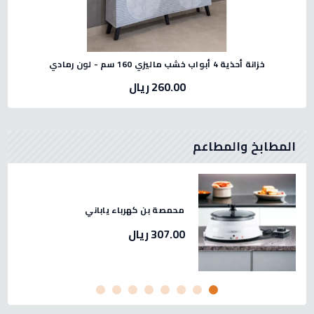
خزانة أحذية 4 أبواب خشب ماليزي 160 سم - لون رمادي
260.00 ريال
المطابخ والمطاعم
 لحم استيل صيني مقاس 32 -2.3
محمصة بن كهرباء ياباني
307.00 ريال