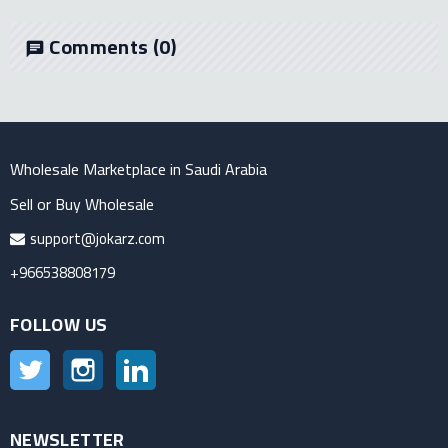
Comments
(0)
chat
Wholesale Marketplace in Saudi Arabia
Sell or Buy Wholesale
support@jokarz.com
+966538808179
FOLLOW US
Twitter
Instagram
LinkedIn
NEWSLETTER