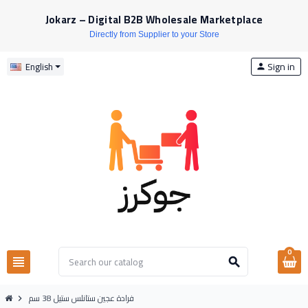
Jokarz – Digital B2B Wholesale Marketplace
Directly from Supplier to your Store
Sign in
English
person
0
view_headline
search
فرادة عجين ستانلس ستيل 38 سم
chevron_right