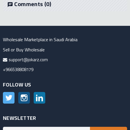
Comments
(0)
chat
Wholesale Marketplace in Saudi Arabia
Sell or Buy Wholesale
support@jokarz.com
+966538808179
FOLLOW US
Twitter
Instagram
LinkedIn
NEWSLETTER