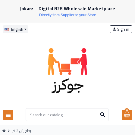
Jokarz – Digital B2B Wholesale Marketplace
Directly from Supplier to your Store
Sign in
English
person
0
view_headline
search
بخاخ رش 2 لتر
chevron_right