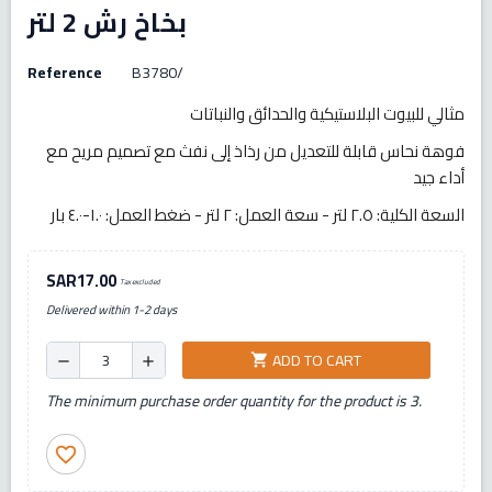
بخاخ رش 2 لتر
Reference
B3780/
مثالي للبيوت البلاستيكية والحدائق والنباتات
فوهة نحاس قابلة للتعديل من رذاذ إلى نفث مع تصميم مريح مع
أداء جيد
السعة الكلية: ٢.٥ لتر - سعة العمل: ٢ لتر - ضغط العمل: ١.٠-٤.٠ بار
SAR17.00
Tax excluded
Delivered within 1-2 days
ADD TO CART
shopping_cart
remove
add
The minimum purchase order quantity for the product is 3.
favorite_border