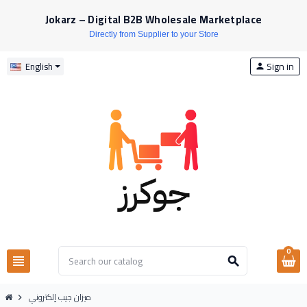
Jokarz – Digital B2B Wholesale Marketplace
Directly from Supplier to your Store
Sign in
English
person
0
view_headline
search
ميزان جيب إلكتروني
chevron_right