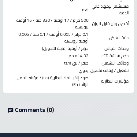
مستشعر الإجهاد عالي
نعم
الدقة
500 جرام / 17 أوقية / 320 حبة / 16 أوقية
أقصى وزن قابل للوزن
ترويسية
0.1 جرام / 0.005 أوقية / 0.1 حبة / 0.005
دقة العرض
أوقية ترويسية
وحدات القياس
جرام / أوقية (قابلة للتحويل)
حجم شاشة LCD
32 x 14 مم
وظائف التشغيل
صفر / تق tara
تشغيل / إيقاف تشغيل
يدوي
ضوء إنذار لنفاذ البطارية (Lo) / مؤشر للحمل
مؤشرات البطارية
الزائد (Err)
Comments
(0)
chat