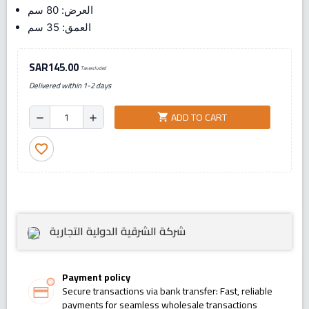
العرض: 80 سم
العمق: 35 سم
SAR145.00
Tax excluded
Delivered within 1-2 days
ADD TO CART
shopping_cart
remove
add
favorite_border
شركة الشرقية الدولية التجارية
Payment policy
Secure transactions via bank transfer: Fast, reliable
payments for seamless wholesale transactions