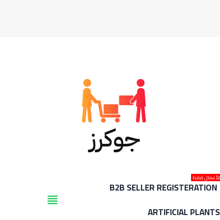
لأعمال فقط
B2B SELLER REGISTERATION
view_headline
ARTIFICIAL PLANT