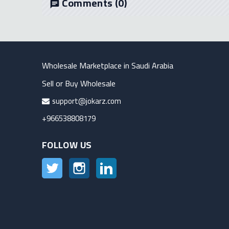
Comments
(0)
chat
Wholesale Marketplace in Saudi Arabia
Sell or Buy Wholesale
support@jokarz.com
+966538808179
FOLLOW US
Twitter
Instagram
LinkedIn