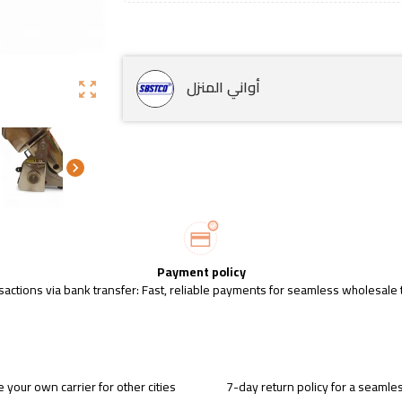
أواني المنزل
zoom_out_map
chevron_right
Payment policy
sactions via bank transfer: Fast, reliable payments for seamless wholesale 
 your own carrier for other cities
7-day return policy for a seaml