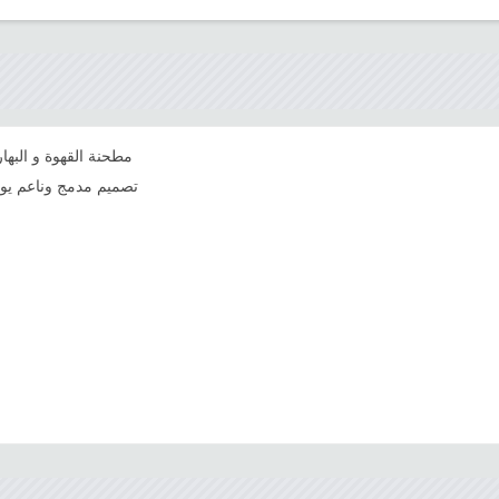
مطحنة القهوة و الب
تصميم مدمج وناعم يو