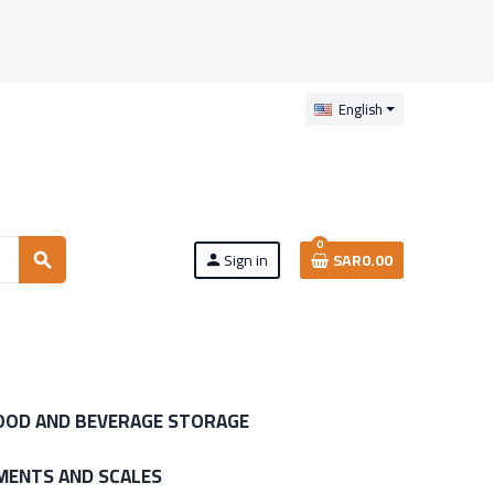
English
0
Sign in
SAR0.00
search
person
OOD AND BEVERAGE STORAGE
MENTS AND SCALES