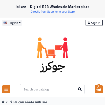
Jokarz – Digital B2B Wholesale Marketplace
Directly from Supplier to your Store
Sign in
English
person
0
view_headline
search
قدور ضغط سبستكو صيني 135 لتر
chevron_right