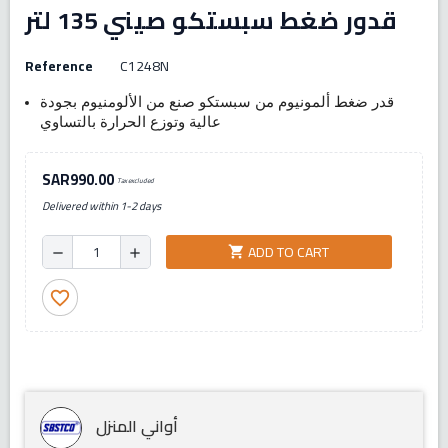
قدور ضغط سبستكو صيني 135 لتر
Reference
C1248N
قدر ضغط ألمونيوم من سبستكو صنع من الألومنيوم بجودة
عالية وتوزع الحرارة بالتساوي
SAR990.00
Tax excluded
Delivered within 1-2 days
ADD TO CART
shopping_cart
remove
add
favorite_border
أواني المنزل