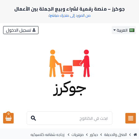
جوكرز – منصة رقمية لشراء وبيع الجملة بين الأعمال
من المورد إلى متجرك مباشرة
تسجيل الدخول
العربية
person
0
view_headline
search
المنزل والحديقة
ديكور
مزهريات
زجاجه شفافه كلاسيكيه
chevron_right
chevron_right
chevron_right
chevron_right