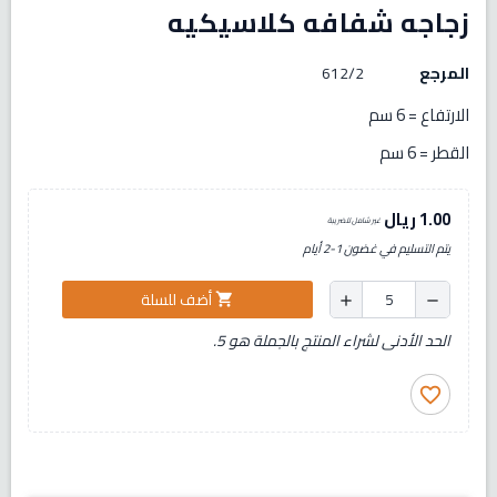
زجاجه شفافه كلاسيكيه
المرجع
612/2
الارتفاع = 6 سم
القطر = 6 سم
1.00 ريال
غير شامل للضريبة
يتم التسليم في غضون 1-2 أيام
أضف للسلة
shopping_cart
add
remove
الحد الأدنى لشراء المنتج بالجملة هو 5.
favorite_border