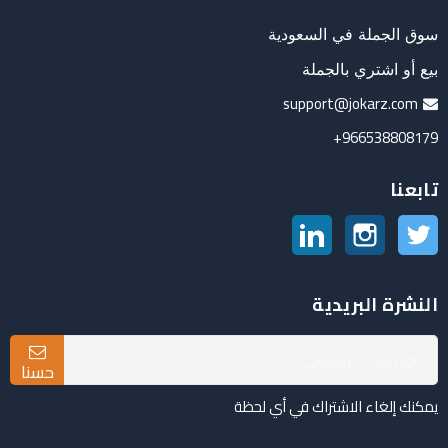
سوق الجملة في السعودية
بيع أو اشتري بالجملة
support@jokarz.com
966538808179+
تابعنا
تويتر
انستغرام
لينكدين
النشرة البريدية
حسنا
يمكنك إلغاء الاشتراك في أي لحظة