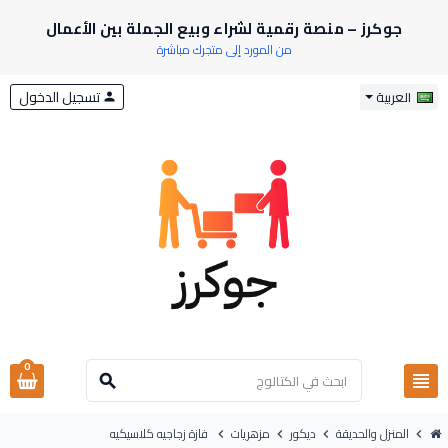
جوكرز – منصة رقمية لشراء وبيع الجملة بين الأعمال
من المورد إلى متجرك مباشرة
تسجيل الدخول
العربية
person
0
view_headline
search
المنزل والحديقة
ديكور
مزهريات
فازة زجاجيه كلاسيكيه
chevron_right
chevron_right
chevron_right
chevron_right