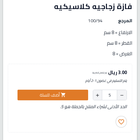
فازة زجاجيه كلاسيكيه
المرجع
100/94
الارتفاع = 8 سم
القطر = 8 سم
العرض = 8
3.00 ريال
غير شامل للضريبة
يتم التسليم في غضون 1-2 أيام
أضف للسلة
shopping_cart
add
remove
الحد الأدنى لشراء المنتج بالجملة هو 5.
favorite_border