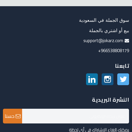
سوق الجملة في السعودية
بيع أو اشتري بالجملة
support@jokarz.com
966538808179+
تابعنا
تويتر
انستغرام
لينكدين
النشرة البريدية
حسنا
يمكنك إلغاء الاشتراك في أي لحظة