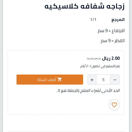
زجاجه شفافه كلاسيكيه
المرجع
1/1
الارتفاع = 9 سم
القطر = 9 سم
2.00 ريال
غير شامل للضريبة
يتم التسليم في غضون 1-2 أيام
أضف للسلة
shopping_cart
add
remove
الحد الأدنى لشراء المنتج بالجملة هو 5.
favorite_border