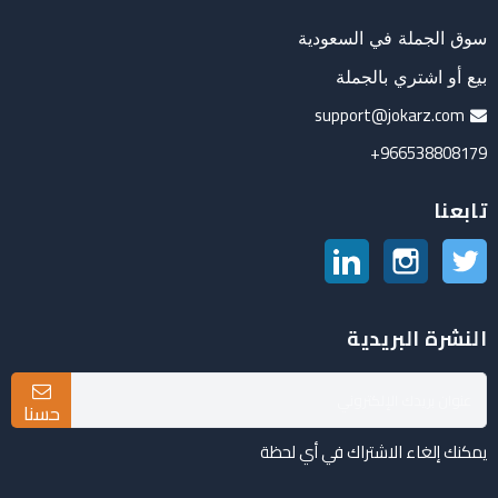
سوق الجملة في السعودية
بيع أو اشتري بالجملة
support@jokarz.com
966538808179+
تابعنا
تويتر
انستغرام
لينكدين
النشرة البريدية
حسنا
يمكنك إلغاء الاشتراك في أي لحظة