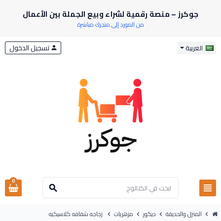
جوكرز – منصة رقمية لشراء وبيع الجملة بين الأعمال
من المورد إلى متجرك مباشرة
تسجيل الدخول
العربية
person
0
view_headline
search
المنزل والحديقة
ديكور
مزهريات
زجاجه شفافه كلاسيكيه
chevron_right
chevron_right
chevron_right
chevron_right